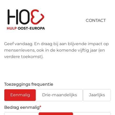
Skip
links
Jump
CONTACT
Contact
to
navigation
Contact
Jump
Geef vandaag.
En draag bij aan blijvende impact op
to
mensenlevens,
ook
i
n de komende vijftig jaar
(en
main
verdere toekomst)
.
Search
content
Login
Toezeggings frequentie
Eenmalig
Drie-maandelijks
Jaarlijks
Bedrag eenmalig
*