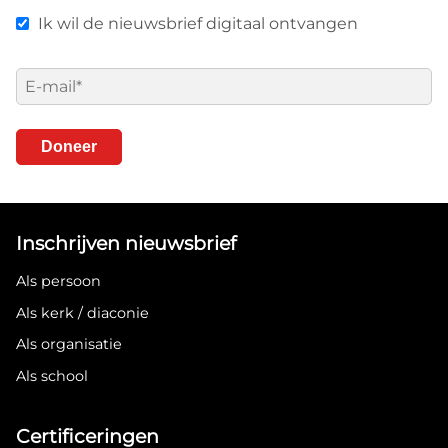
Ik wil de nieuwsbrief digitaal ontvangen
E-
mail
*
Doneer
Inschrijven nieuwsbrief
Als persoon
Als kerk / diaconie
Als organisatie
Als school
Certificeringen