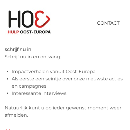
Skip
links
Jump
CONTACT
Contact
to
navigation
Contact
Jump
schrijf nu in
to
Schrijf nu in en ontvang:
main
Search
content
Impactverhalen vanuit Oost-Europa
Als eerste een seintje over onze nieuwste acties
en campagnes
Login
Interessante interviews
Natuurlijk kunt u op ieder gewenst moment weer
afmelden.