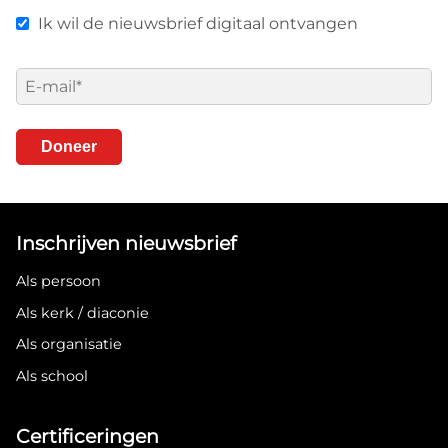
Ik wil de nieuwsbrief digitaal ontvangen
E-
mail
*
Doneer
Inschrijven nieuwsbrief
Als persoon
Als kerk / diaconie
Als organisatie
Als school
Certificeringen