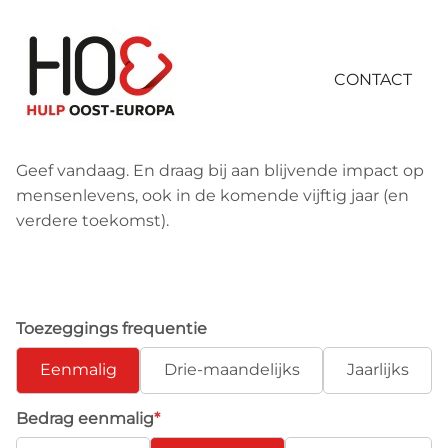
Skip
links
Jump
CONTACT
Contact
to
navigation
Contact
Jump
Geef vandaag.
En draag bij aan blijvende impact op
to
mensenlevens,
ook
i
n de komende vijftig jaar
(en
main
verdere toekomst)
.
Search
content
Login
Toezeggings frequentie
Eenmalig
Drie-maandelijks
Jaarlijks
Bedrag eenmalig
*