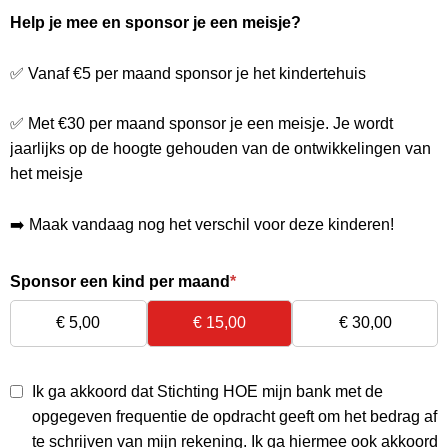
Skip
Help je mee en sponsor je een meisje?
links
✅ Vanaf €5 per maand sponsor je het kindertehuis
Jump
to
✅ Met €30 per maand sponsor je een meisje. Je wordt
main
jaarlijks op de hoogte gehouden van de ontwikkelingen van
content
het meisje
➡️ Maak vandaag nog het verschil voor deze kinderen!
Sponsor een kind per maand
*
€ 5,00
€ 15,00
€ 30,00
Ik ga akkoord dat Stichting HOE mijn bank met de
opgegeven frequentie de opdracht geeft om het bedrag af
te schrijven van mijn rekening. Ik ga hiermee ook akkoord