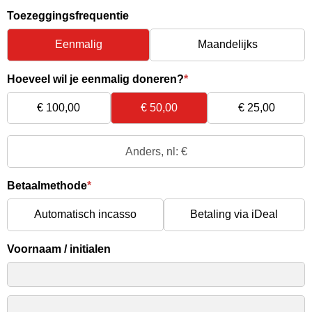
Skip
Toezeggingsfrequentie
links
Eenmalig
Maandelijks
Jump
to
Hoeveel wil je eenmalig doneren?
*
main
€ 100,00
€ 50,00
€ 25,00
content
Anders,
nl:
€
Betaalmethode
*
Automatisch incasso
Betaling via iDeal
Voornaam / initialen